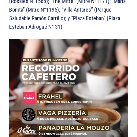
(Rosales N°1568); “The Mitre” (Mitre N°1171); “María
Bonita” (Mitre N°1195); “Villa Antares” (Parque
Saludable Ramón Carrillo); y “Plaza Esteban” (Plaza
Esteban Adrogué N° 31).