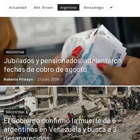
Actualidad
Alte. Brown
Argentina
Berazategui
ARGENTINA
Jubilados y pensionados: adelantaron
fechas de cobro de agosto
Roberto Pildayn
-
27 julio, 2026
ARGENTINA
El Gobierno confirmó la muerte de 6
argentinos en Venezuela y busca a 3
desaparecidos