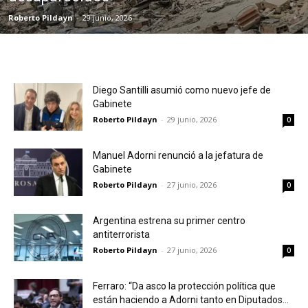
Roberto Pildayn
-
29 junio, 2026
Diego Santilli asumió como nuevo jefe de
Gabinete
Roberto Pildayn
-
29 junio, 2026
0
Manuel Adorni renunció a la jefatura de
Gabinete
Roberto Pildayn
-
27 junio, 2026
0
Argentina estrena su primer centro
antiterrorista
Roberto Pildayn
-
27 junio, 2026
0
Ferraro: “Da asco la protección política que
están haciendo a Adorni tanto en Diputados...