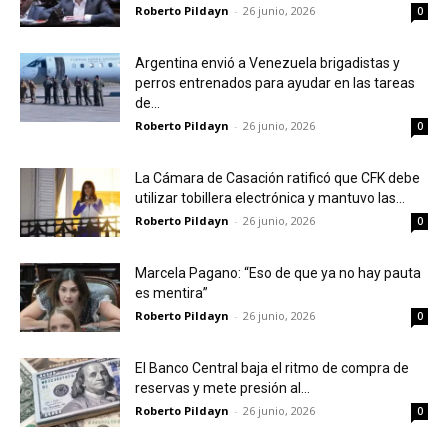
Roberto Pildayn
-
26 junio, 2026
0
Argentina envió a Venezuela brigadistas y
perros entrenados para ayudar en las tareas
de...
Roberto Pildayn
-
26 junio, 2026
0
La Cámara de Casación ratificó que CFK debe
utilizar tobillera electrónica y mantuvo las...
Roberto Pildayn
-
26 junio, 2026
0
Marcela Pagano: “Eso de que ya no hay pauta
es mentira”
Roberto Pildayn
-
26 junio, 2026
0
El Banco Central baja el ritmo de compra de
reservas y mete presión al...
Roberto Pildayn
-
26 junio, 2026
0