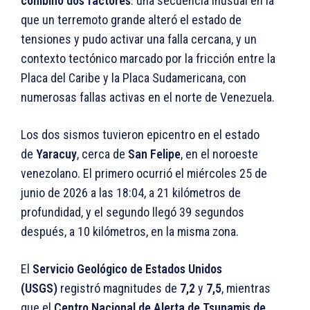
combinó dos factores
: una secuencia inusual en la
que un terremoto grande alteró el estado de
tensiones y pudo activar una falla cercana, y un
contexto tectónico marcado por la fricción entre la
Placa del Caribe y la Placa Sudamericana, con
numerosas fallas activas en el norte de Venezuela.
Los dos sismos tuvieron epicentro en el estado
de
Yaracuy
, cerca de
San Felipe
, en el noroeste
venezolano. El primero ocurrió el miércoles 25 de
junio de 2026 a las 18:04, a 21 kilómetros de
profundidad, y el segundo llegó 39 segundos
después, a 10 kilómetros, en la misma zona.
El
Servicio Geológico de Estados Unidos
(USGS)
registró magnitudes de
7,2
y
7,5
, mientras
que el
Centro Nacional de Alerta de Tsunamis de