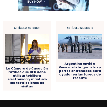
ARTÍCULO ANTERIOR
ARTÍCULO SIGUIENTE
Argentina envió a
Venezuela brigadistas y
La Cámara de Casación
perros entrenados para
ratificó que CFK debe
ayudar en las tareas de
utilizar tobillera
rescate
electrónica y mantuvo
las restricciones de
visitas