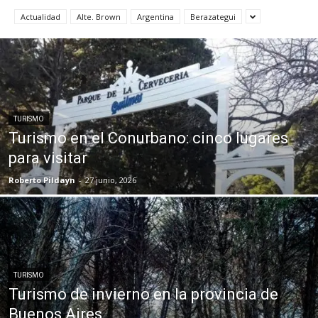
Actualidad
Alte. Brown
Argentina
Berazategui
TURISMO
Turismo en el Conurbano: cinco lugares
para visitar
Roberto Pildayn
-
27 junio, 2026
TURISMO
Turismo de invierno en la provincia de
Buenos Aires