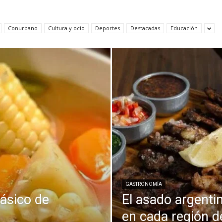
Conurbano
Cultura y ocio
Deportes
Destacadas
Educación
GASTRONOMÍA
lásico de
El asado argenti
en cada región d