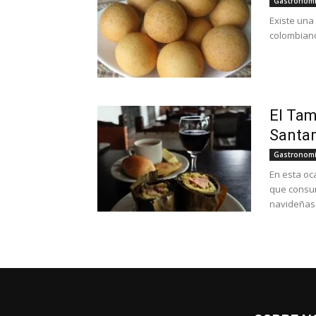
Gastronom
Existe una
colombiano
El Tam
Santa
Gastronom
En esta oc
que consu
navideñas. 