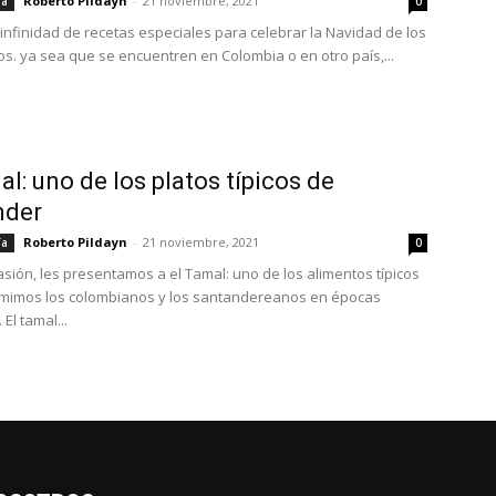
Roberto Pildayn
-
21 noviembre, 2021
ía
0
 infinidad de recetas especiales para celebrar la Navidad de los
s. ya sea que se encuentren en Colombia o en otro país,...
al: uno de los platos típicos de
nder
Roberto Pildayn
-
21 noviembre, 2021
ía
0
asión, les presentamos a el Tamal: uno de los alimentos típicos
mimos los colombianos y los santandereanos en épocas
El tamal...