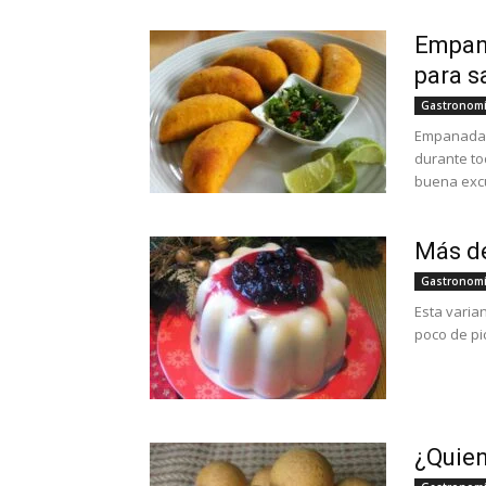
Empana
para s
Gastronom
Empanadas 
durante to
buena excu
Más de
Gastronom
Esta varia
poco de pic
¿Quien