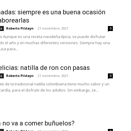
das: siempre es una buena ocasión
aborearlas
Roberto Pildayn
-
21 noviembre, 2021
ía
0
Aunque es una receta navideña típica, se puede disfrutar
do el año y en muchas diferentes versiones. Siempre hay una
sa para...
licias: natilla de ron con pasas
Roberto Pildayn
-
21 noviembre, 2021
ía
0
nte de la tradicional natilla colombiana tiene mucho sabor y un
ardía, para el disfrute de los adultos. Sin embargo, se...
 no va a comer buñuelos?