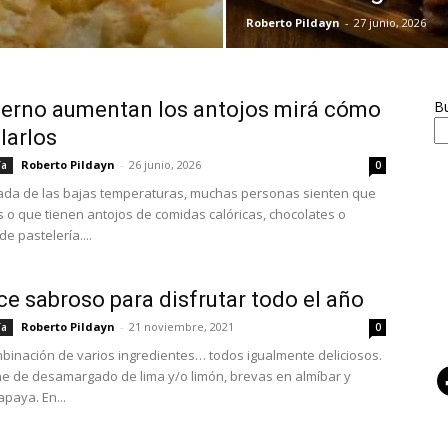
Roberto Pildayn
-
27 junio, 2026
ierno aumentan los antojos mirá cómo
B
larlos
Roberto Pildayn
-
26 junio, 2026
ía
0
gada de las bajas temperaturas, muchas personas sienten que
o que tienen antojos de comidas calóricas, chocolates o
e pastelería....
ce sabroso para disfrutar todo el año
Roberto Pildayn
-
21 noviembre, 2021
ía
0
binación de varios ingredientes… todos igualmente deliciosos.
 de desamargado de lima y/o limón, brevas en almíbar y
paya. En...