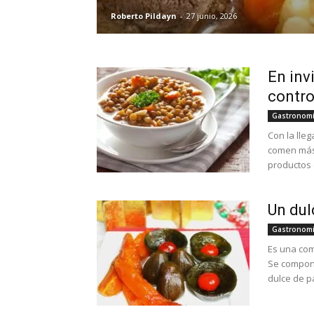
Roberto Pildayn
-
27 junio, 2026
En inv
contro
Gastronom
Con la lle
comen más 
productos d
Un dul
Gastronom
Es una com
Se compone
dulce de pa