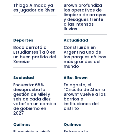
Thiago Almada ya
Brown profundiza
es jugador de River
los operativos de
limpieza de arroyos
y desagües frente
a las intensas
lluvias
Deportes
Actualidad
Boca derrotó a
Construirán en
Estudiantes 1 a 0 en
Argentina uno de
un buen partido del
los parques eólicos
Xeneize
más grandes del
mundo
Sociedad
Alte. Brown
Encuesta: 65%
En agosto, el
desaprueba la
“Circuito de Ahorro
gestión de Milei y
Brown” vuelve a los
seis de cada diez
barrios e
votarían un cambio
instituciones del
de gobierno en
distrito
2027
Quilmes
Quilmes
El municipio inició
Entregan la