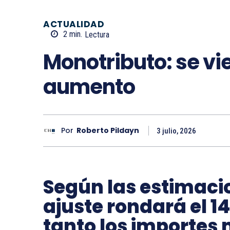
ACTUALIDAD
2
min.
Lectura
Monotributo: se vi
aumento
Por
Roberto Pildayn
3 julio, 2026
Según las estimacio
ajuste rondará el 1
tanto los importes