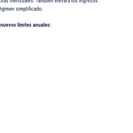
uotas mensuales. También elevará los ingresos
gimen simplificado.
 nuevos límites anuales: